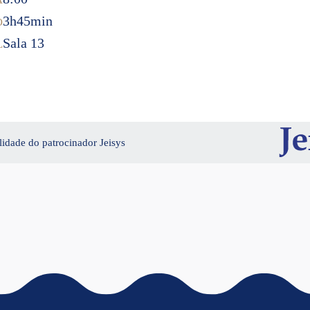
3h45min
O
Sala 13
L
lidade do patrocinador Jeisys