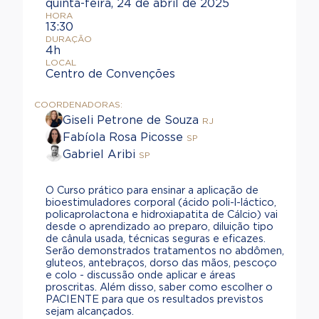
quinta-feira, 24 de abril de 2025
HORA
13:30
DURAÇÃO
4h
LOCAL
Centro de Convenções
COORDENADORAS:
Giseli Petrone de Souza
RJ
Fabíola Rosa Picosse
SP
Gabriel Aribi
SP
O Curso prático para ensinar a aplicação de
bioestimuladores corporal (ácido poli-l-láctico,
policaprolactona e hidroxiapatita de Cálcio) vai
desde o aprendizado ao preparo, diluição tipo
de cânula usada, técnicas seguras e eficazes.
Serão demonstrados tratamentos no abdômen,
gluteos, antebraços, dorso das mãos, pescoço
e colo - discussão onde aplicar e áreas
proscritas. Além disso, saber como escolher o
PACIENTE para que os resultados previstos
sejam alcançados.