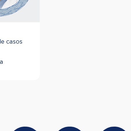
de casos
ta